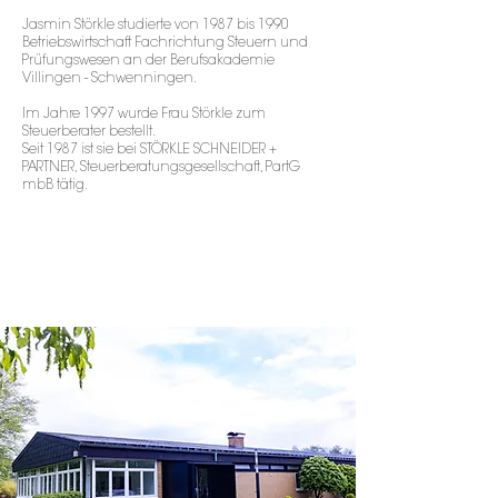
Jasmin Störkle studierte von 1987 bis 1990
Betriebswirtschaft Fachrichtung Steuern und
Prüfungswesen an der Berufsakademie
Villingen - Schwenningen.
Im Jahre 1997 wurde Frau Störkle zum
Steuerberater bestellt.
Seit 1987 ist sie bei STÖRKLE SCHNEIDER +
PARTNER, Steuerberatungsgesellschaft, PartG
mbB tätig.