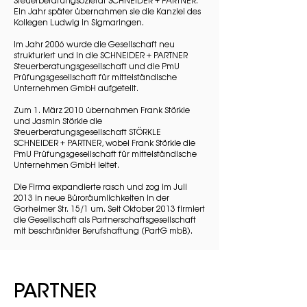
Steuerberatungsozietät SCHNEIDER + PARTNER.
Ein Jahr später übernahmen sie die Kanzlei des
Kollegen Ludwig in Sigmaringen.
Im Jahr 2006 wurde die Gesellschaft neu
strukturiert und in die SCHNEIDER + PARTNER
Steuerberatungsgesellschaft und die PmU
Prüfungsgesellschaft für mittelständische
Unternehmen GmbH aufgeteilt.
Zum 1. März 2010 übernahmen Frank Störkle
und Jasmin Störkle die
Steuerberatungsgesellschaft STÖRKLE
SCHNEIDER + PARTNER, wobei Frank Störkle die
PmU Prüfungsgesellschaft für mittelständische
Unternehmen GmbH leitet.
Die Firma expandierte rasch und zog im Juli
2013 in neue Büroräumlichkeiten in der
Gorheimer Str. 15/1 um. Seit Oktober 2013 firmiert
die Gesellschaft als Partnerschaftsgesellschaft
mit beschränkter Berufshaftung (PartG mbB).
PARTNER